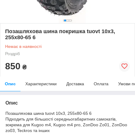
Позашляхова шина покришка tuovt 10х3,
255х80-65 6
Немає в наявності
Роздріб
850
₴
Опис
Характеристики
Доставка
Оплата
Умови п
Опис
Позашляхова шина tuovt 10х3, 255х80-65 6
Підходить для більшості середньогабаритних самокатів,
зокрема для Kugoo m4, Kugoo m4 pro, ZonDoo Zo01, ZonDoo
zo03, Teckros та інших