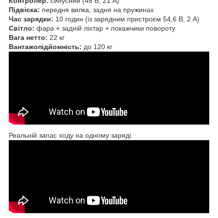
Контролер:
синусний (48 В, 21 А)
Підвіска:
передня вилка, задня на пружинах
Час зарядки:
10 годин (із зарядним пристроєм 54,6 В, 2 А)
Світло:
фара + задній ліхтар + покажчики повороту
Вага нетто:
22 кг
Вантажопідйомність:
до 120 кг
Реальній запас ходу на одному заряді