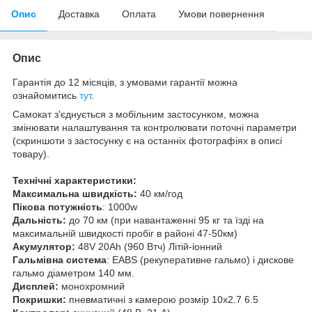
Опис
Доставка
Оплата
Умови повернення
Опис
Гарантія до 12 місяців, з умовами гарантії можна
ознайомитись
тут
.
Самокат з'єднується з мобільним застосунком, можна
змінювати налаштування та контролювати поточні параметри
(скриншоти з застосунку є на останніх фотографіях в описі
товару).
Технічні характеристики:
Максимальна швидкість:
40 км/год
Пікова потужність
: 1000w
Дальність:
до 70 км (при навантаженні 95 кг та їзді на
максимальній швидкості пробіг в районі 47-50км)
Акумулятор:
48V 20Ah (960 Втч) Літій-іонний
Гальмівна система
: EABS (рекуперативне гальмо) і дискове
гальмо діаметром 140 мм.
Дисплей:
монохромний
Покришки:
пневматичні з камерою розмір 10x2.7 6.5