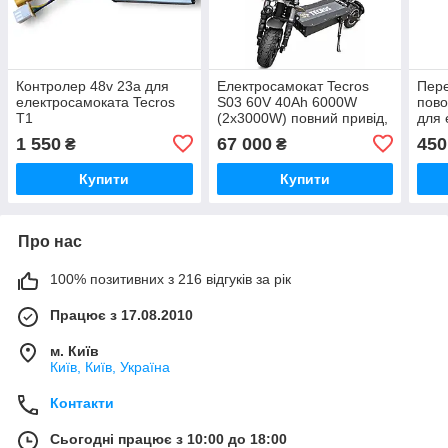
Контролер 48v 23a для
Електросамокат Tecros
Пере
електросамоката Tecros
S03 60V 40Ah 6000W
пово
T1
(2x3000W) повний привід,
для 
до 85 км/год, до 150 км
Tecr
1 550
67 000
450
₴
₴
Купити
Купити
Про нас
100% позитивних з 216 відгуків за рік
Працює з 17.08.2010
м. Київ
Київ, Київ, Україна
Контакти
Сьогодні працює з 10:00 до 18:00