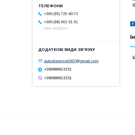
В
+380 (95) 725-40-72
+380 (98) 661-31-51
viber, telegram
І
Ц
autodiagnost2007@gmail.com
+380986613151
+380986613151