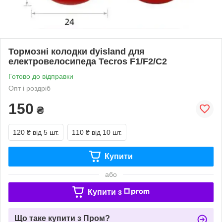
Тормозні колодки dyisland для
електровелосипеда Tecros F1/F2/C2
Готово до відправки
Опт і роздріб
150
₴
120 ₴
від 5 шт.
110 ₴
від 10 шт.
Купити
або
Купити з
Що таке купити з Пром?