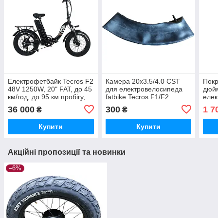
Електрофетбайк Tecros F2
Камера 20х3.5/4.0 CST
Пок
48V 1250W, 20" FAT, до 45
для електровелосипеда
дюй
км/год, до 95 км пробігу,
fatbike Tecros F1/F2
елек
складаний
Tecr
36 000
300
1 7
₴
₴
Купити
Купити
Акційні пропозиції та новинки
–6%